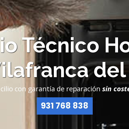
io Técnico H
Vilafranca de
icilio con garantía de reparación
sin cost
931 768 838