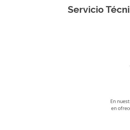
Servicio Técn
En nues
en ofrec