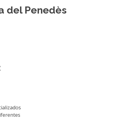
ca del Penedès
:
ializados
iferentes