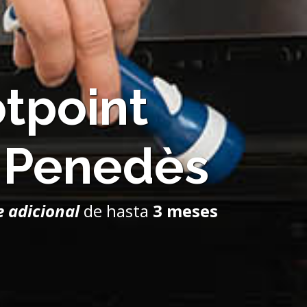
otpoint
l Penedès
e adicional
de hasta
3 meses